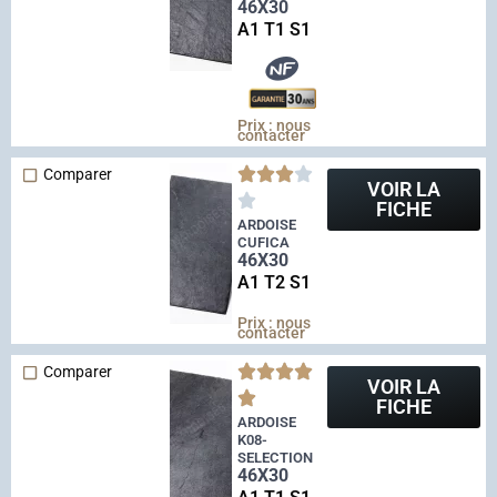
46X30
A1 T1 S1
Prix : nous
contacter
Comparer
VOIR LA
FICHE
ARDOISE
CUFICA
46X30
A1 T2 S1
Prix : nous
contacter
Comparer
VOIR LA
FICHE
ARDOISE
K08-
SELECTION
46X30