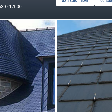
02.28.50.46.95
contac
h30 - 17h00